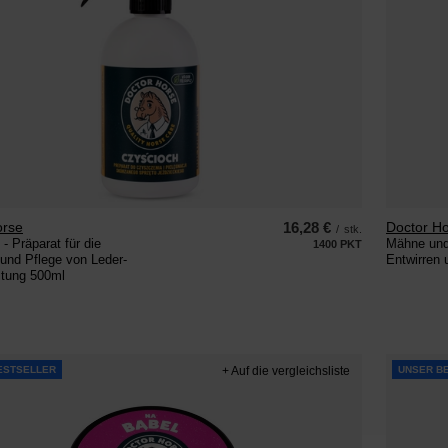
orse
16,28 €
Doctor H
/
stk.
- Präparat für die
Mähne und
1400
PKT
Punkte
und Pflege von Leder-
Entwirren
stung 500ml
ESTSELLER
+ Auf die vergleichsliste
UNSER B