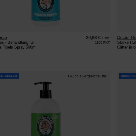
orse
20,93 €
Doctor H
/
stk.
es - Behandlung für
Starke Hufe
1800
PKT
Punkte
e Fibeln Spray 500ml
Glitter in
ESTSELLER
+ Auf die vergleichsliste
UNSER B