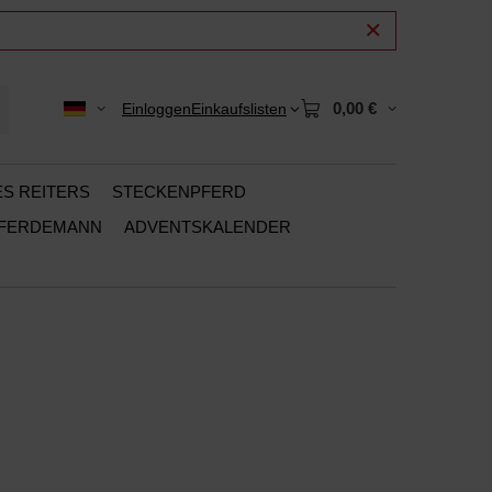
0,00 €
Einloggen
Einkaufslisten
ES REITERS
STECKENPFERD
PFERDEMANN
ADVENTSKALENDER