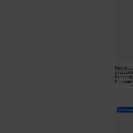
Doctor H
Czyścioch 
Reinigung 
Reitausrü
UNSER B