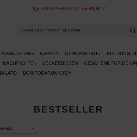
GRATISVERSAND
ab 46,50 €
ER AUSRÜSTUNG
KAPPEN
GEHÖRSCHUTZ
KLEIDUNG D
NACHRICHTEN
LECKERBISSEN
GESCHENK FÜR DEN 
NA LATO
BON PODARUNKOWY
BESTSELLER
ng ändern
elevanz