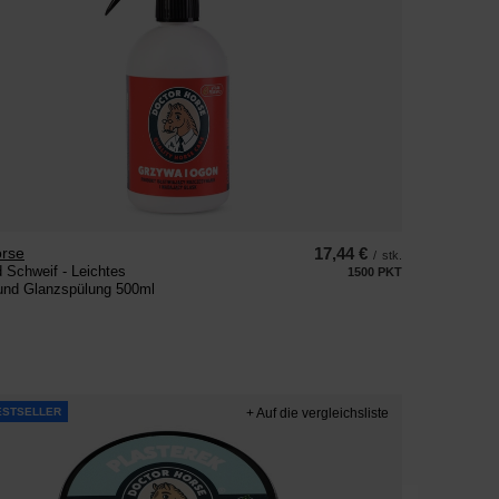
orse
17,44 €
/
stk.
 Schweif - Leichtes
1500
PKT
Punkte
 und Glanzspülung 500ml
ESTSELLER
+ Auf die vergleichsliste