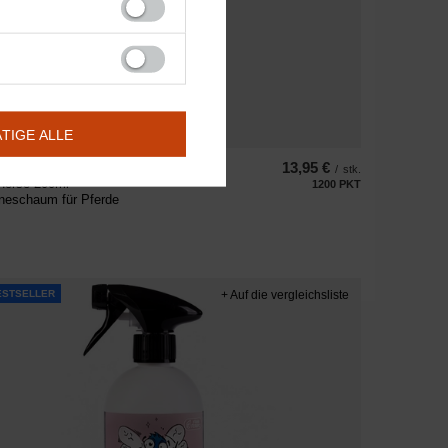
ÄTIGE ALLE
orse
13,95 €
/
stk.
Horse 200ml
1200
PKT
Punkte
eneschaum für Pferde
ESTSELLER
+ Auf die vergleichsliste