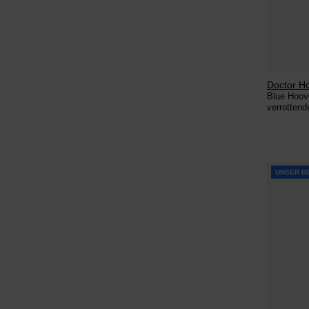
Doctor H
Blue Hoov
verrottend
UNSER B