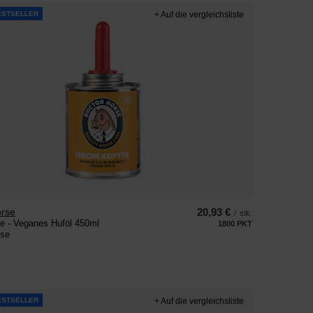
ESTSELLER
+ Auf die vergleichsliste
orse
20,93 €
/
stk.
e - Veganes Huföl 450ml
1800
PKT
Punkte
ose
ESTSELLER
+ Auf die vergleichsliste