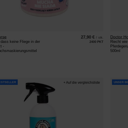
orse
27,90 €
Doctor H
/
stk.
 dass keine Fliege in der
Riecht wie 
2400
PKT
Punkte
t -
Pferdeger
uchsmaskierungsmittel
500ml
ESTSELLER
+ Auf die vergleichsliste
UNSER B