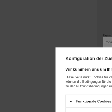
Zapisz 
Doctor H
Na Bąbel- 
Konfiguration der Z
Zapisz
Insektens
* minim
Wir kümmern uns um Ihr
Diese Seite nutzt Cookies für v
können die Bedingungen für die 
UNSER B
zu den Nutzungsbedingungen un
Funktionale Cookies 