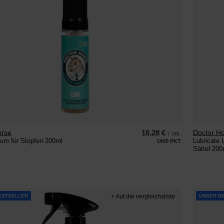
orse
16,28 €
Doctor H
/
stk.
aum für Stopfen 200ml
Lubricate L
1400
PKT
Punkte
Sättel 200
ESTSELLER
+ Auf die vergleichsliste
UNSER B