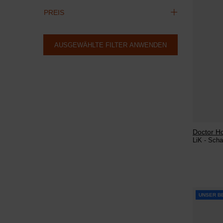
PREIS
AUSGEWÄHLTE FILTER ANWENDEN
Doctor H
LiK - Sch
UNSER B