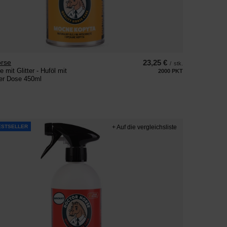
orse
23,25 €
/
stk.
 mit Glitter - Huföl mit
2000
PKT
Punkte
 der Dose 450ml
ESTSELLER
+ Auf die vergleichsliste