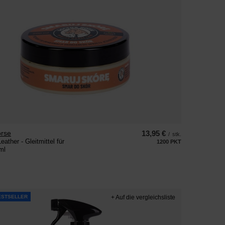
orse
13,95 €
/
stk.
eather - Gleitmittel für
1200
PKT
Punkte
ml
ESTSELLER
+ Auf die vergleichsliste