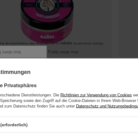
10% rabatu
się do newslettera, aby otrzymać
na pierwsze zakupy.
Podaj swoje imię
orse
9,30 €
Doctor H
Podaj swój adres e-mail
/
stk.
lindernde Salbe nach
Pflaster -
800
PKT
Punkte
ustimmungen
 się
tichen 100g
100ml
alna kwota zamówienia to 250 zł
e Privatsphäres
erschiedene Dienstleistungen. Die
Richtlinien zur Verwendung von Cookies
wer
Speicherung sowie den Zugriff auf die Cookie-Dateien in Ihrem Web-Browser 
ESTSELLER
+ Auf die vergleichsliste
UNSER B
d zum Datenschutz finden Sie auch unter
Datenschutz und Nutzungsbeding
(erforderlich)