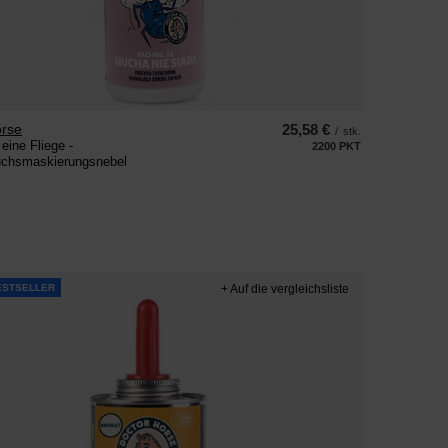
orse
25,58 €
/
stk.
eine Fliege -
2200
PKT
Punkte
uchsmaskierungsnebel
ESTSELLER
+ Auf die vergleichsliste