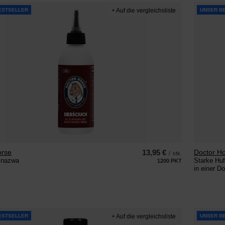
ESTSELLER
+ Auf die vergleichsliste
UNSER B
orse
13,95 €
Doctor H
/
stk.
 nazwa
Starke Huf
1200
PKT
Punkte
in einer D
ESTSELLER
+ Auf die vergleichsliste
UNSER B