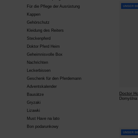
Für die Pflege der Ausrüstung
UNSER B
Kappen
Gehörschutz
Kleidung des Reiters
Steckenpferd
Doktor Pferd Heim
Geheimnisvolle Box
Nachrichten
Leckerbissen
Geschenk für den Pferdemann
Adventskalender
Doctor H
Bausätze
Domyślna
Gryzaki
Lizawki
Must Have na lato
Bon podarunkowy
UNSER B