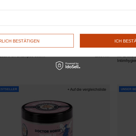
LICH BESTÄTIGEN
ICH BEST
orse
20,93 €
Doctor H
/
stk.
 Leave-on Shampoo 500ml
Mr & Mrs 
1800
PKT
Punkte
Intimhygi
ESTSELLER
+ Auf die vergleichsliste
UNSER B