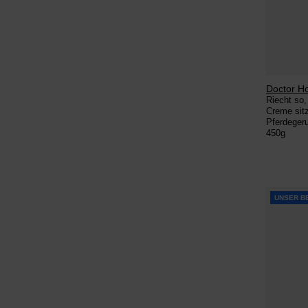
Doctor H
Riecht so,
Creme sitz
Pferdeger
450g
UNSER B