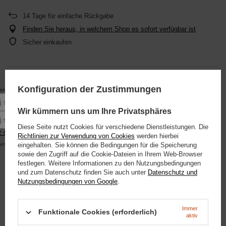
14
Tage für einfache Rückgabe
Finden Sie heraus, in welchem Shop es sofort verfügbar ist
Sicher einkaufen
DETAILLIERTE INFORMATIONEN ANZEIGEN
Konfiguration der Zustimmungen
10% rabatu
się do newslettera, aby otrzymać
na pierwsze zakupy.
Podaj swoje imię
Wir kümmern uns um Ihre Privatsphäres
EMPFEHLUNG ZONE
Podaj swój adres e-mail
Diese Seite nutzt Cookies für verschiedene Dienstleistungen. Die
 się
Richtlinien zur Verwendung von Cookies
werden hierbei
STELLE EINE FRAGE
alna kwota zamówienia to 250 zł
eingehalten. Sie können die Bedingungen für die Speicherung
sowie den Zugriff auf die Cookie-Dateien in Ihrem Web-Browser
festlegen. Weitere Informationen zu den Nutzungsbedingungen
MEINUNGEN
und zum Datenschutz finden Sie auch unter
Datenschutz und
Nutzungsbedingungen von Google
.
SIEHE AUCH
Immer
Funktionale Cookies (erforderlich)
aktiv