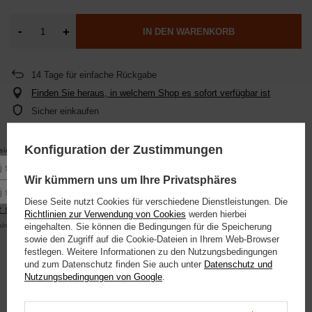
-
+
IN DEN WARENKORB
14
Tage für einfache Rückgabe
Finden Sie heraus, in welchem Shop es sofort verfügbar ist
Sicher einkaufen
Konfiguration der Zustimmungen
10% rabatu
się do newslettera, aby otrzymać
na pierwsze zakupy.
DETAILLIERTE INFORMATIONEN ANZEIGEN
Podaj swoje imię
Wir kümmern uns um Ihre Privatsphäres
Podaj swój adres e-mail
Diese Seite nutzt Cookies für verschiedene Dienstleistungen. Die
EMPFEHLUNG ZONE
 się
Richtlinien zur Verwendung von Cookies
werden hierbei
alna kwota zamówienia to 250 zł
eingehalten. Sie können die Bedingungen für die Speicherung
sowie den Zugriff auf die Cookie-Dateien in Ihrem Web-Browser
STELLE EINE FRAGE
festlegen. Weitere Informationen zu den Nutzungsbedingungen
und zum Datenschutz finden Sie auch unter
Datenschutz und
Nutzungsbedingungen von Google
.
MEINUNGEN