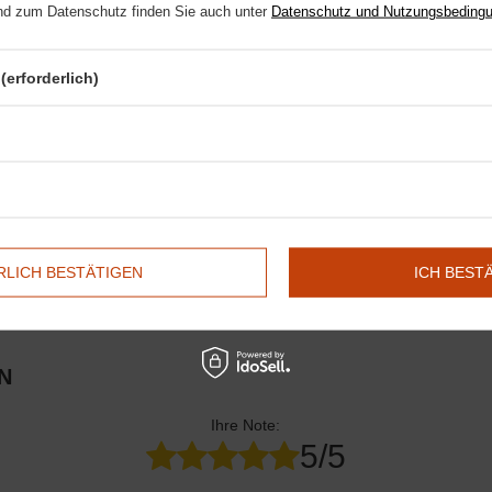
d zum Datenschutz finden Sie auch unter
Datenschutz und Nutzungsbeding
nährt und schützt. Wette auf
Starke Hufe - veganes Huföl
, entwickelt für di
(erforderlich)
en Sie Hilfe? Haben Sie Fragen?
STELLE E
d wir werden umgehend antworten und die interessantesten
Fragen und Antworten für andere veröffentlichen.
LICH BESTÄTIGEN
ICH BEST
N
Ihre Note:
5/5