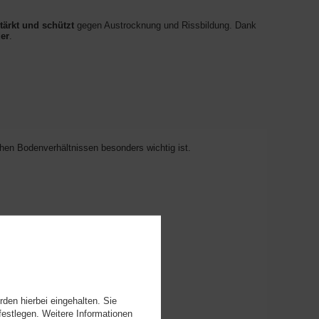
stärkt und schützt
gegen Austrocknung und Rissbildung. Dank
der
.
hen Bodenverhältnissen besonders wichtig ist.
alten.
den hierbei eingehalten. Sie
festlegen. Weitere Informationen