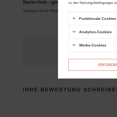
Starke Hufe - gesunde Hufe!
zu den Nutzungsbedingungen un
Versorgen Sie Ihr Pferd mit
die beste Hufpflege
, das stärkt, 
Funktionale Cookies 
Analytics-Cookies
Brauch
Werbe-Cookies
Stellen Sie eine Frage, un
ERFORDER
IHRE BEWERTUNG SCHREIBE