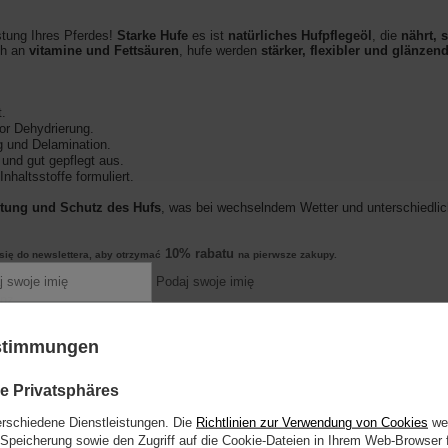
stung Ihres Pferdes!
Starke Hufe
es ist
natürliches Hufpflegeöl
, die
nährt, 
ch an
vitamine und Fettsäuren
, hufe werden
stärker, flexibler und glänzen
t.
or Dehydrierung.
g und Delamination.
und gut gepflegt aus.
nhaltsstoffe formuliert.
htung und Schutz des Hufs
, was bei wechselndem Wetter und unterschiedlic
10% rabatu
się do newslettera, aby otrzymać
na pierwsze zakupy.
.
Podaj swoje imię
nz.
Podaj swój adres e-mail
t in der Sonne
.
ustimmungen
 się
Ihres Pferdes mit dem Öl einreiben, um sie besser in Form zu h
alna kwota zamówienia to 250 zł
e Privatsphäres
erschiedene Dienstleistungen. Die
Richtlinien zur Verwendung von Cookies
wer
minen und Fettsäuren sind, Duftöl, Vitamin E.
Speicherung sowie den Zugriff auf die Cookie-Dateien in Ihrem Web-Browser 