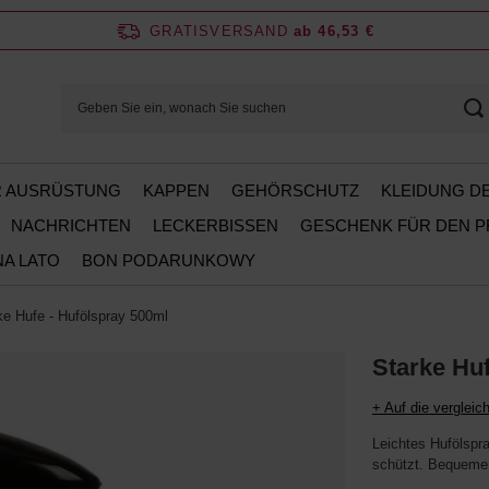
GRATISVERSAND
ab 46,53 €
ER AUSRÜSTUNG
KAPPEN
GEHÖRSCHUTZ
KLEIDUNG D
NACHRICHTEN
LECKERBISSEN
GESCHENK FÜR DEN 
NA LATO
BON PODARUNKOWY
ke Hufe - Hufölspray 500ml
Starke Huf
+ Auf die vergleich
Leichtes Hufölspra
schützt. Bequeme