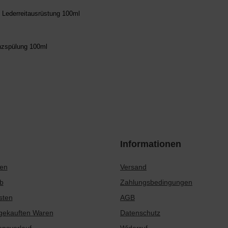
 Lederreitausrüstung 100ml
nzspülung 100ml
Informationen
ren
Versand
b
Zahlungsbedingungen
sten
AGB
 gekauften Waren
Datenschutz