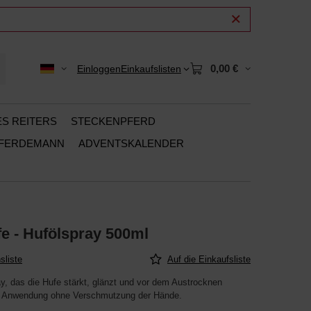
0,00 €
Einloggen
Einkaufslisten
ES REITERS
STECKENPFERD
PFERDEMANN
ADVENTSKALENDER
e - Hufölspray 500ml
sliste
Auf die Einkaufsliste
y, das die Hufe stärkt, glänzt und vor dem Austrocknen
 Anwendung ohne Verschmutzung der Hände.