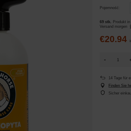
Pojemność
69 stk.
Produkt in
Versand
morgen
€20.94
i
-
14
Tage für 
Finden Sie he
Sicher einka