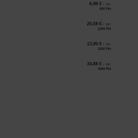
6,98 €
/
stk.
600
Pkt
Punkte
25,58 €
/
stk.
2200
Pkt
Punkte
13,95 €
/
stk.
1200
Pkt
Punkte
34,88 €
/
stk.
3000
Pkt
Punkte