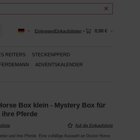
0,00 €
Einloggen
Einkaufslisten
ES REITERS
STECKENPFERD
PFERDEMANN
ADVENTSKALENDER
orse Box klein - Mystery Box für
 ihre Pferde
sliste
Auf die Einkaufsliste
iter und ihre Pferde. Eine zufällige Auswahl an Doctor Horse