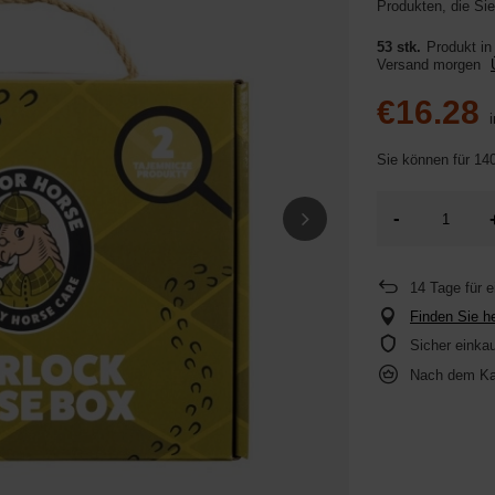
Produkten, die Sie
53 stk.
Produkt in
Versand
morgen
€16.28
i
Sie können für
140
-
14
Tage für 
Finden Sie he
Sicher einka
Nach dem Ka