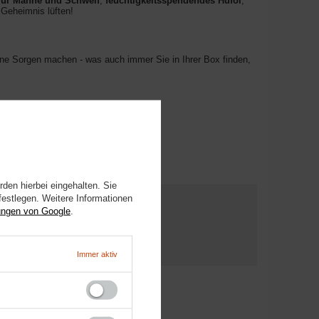
 für Mähne und Schweif
,
feuchtigkeitsspendendes Huföl
,
 Geheimnis lüften!
ine Sorgen machen - was auch immer Sie in Ihrer Box finden,
n sind unbezahlbar!
den hierbei eingehalten. Sie
festlegen. Weitere Informationen
ungen von Google
.
INE FRAGE
Immer aktiv