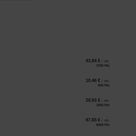
43,94 €
/
stk.
3780
Pkt
Punkte
10,46 €
/
stk.
900
Pkt
Punkte
20,93 €
/
stk.
1800
Pkt
Punkte
97,65 €
/
stk.
8400
Pkt
Punkte