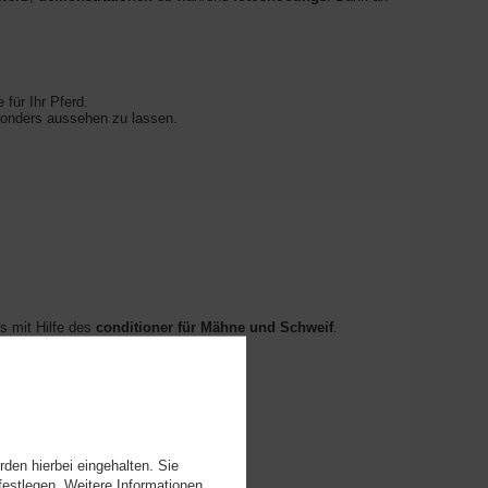
e für Ihr Pferd.
sonders aussehen zu lassen.
 mit Hilfe des
conditioner für Mähne und Schweif
.
den hierbei eingehalten. Sie
festlegen. Weitere Informationen