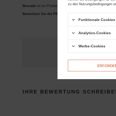
zu den Nutzungsbedingungen un
Brocade
ist ein Produkt, das
wird beleuchtet
das Fell Ihres P
Bereichern Sie die Pflege Ihres Pferdes
- auswählen
Broca
Funktionale Cookies 
Analytics-Cookies
Werbe-Cookies
Brauch
Stellen Sie eine Frage, un
ERFORDER
IHRE BEWERTUNG SCHREIBE