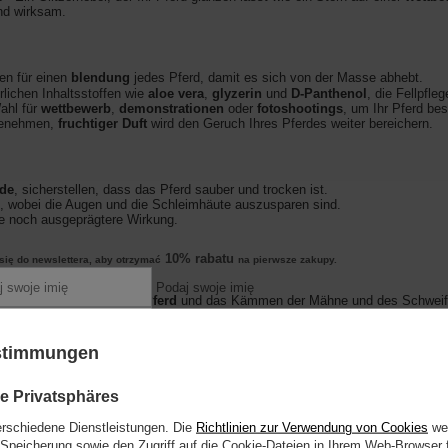
und wirksam.
gen für einen
blendung
jedes Pferd, damit es sich von der Masse abhebt.
rlichen Inhaltsstoffen wie
aloe vera
,
glyzerin
und
D-Panthenol
, die Fellpfleg
ahl für
wettbewerb
,
demonstrationen
oder
fotoshootings
, um Ihr Pferd be
genehmen,
fruchtiger Duft
wird den Geruch Ihres Pferdes weiter bereichern.
de
, sicherstellen, dass das Pferd sauber und trocken ist.
 wobei die Augen und die Schleimhäute auszusparen sind.
ne noch ausgeprägtere Wirkung.
10% rabatu
się do newslettera, aby otrzymać
na pierwsze zakupy.
Podaj swoje imię
 shampoonieren
Sauberes Pferd
und das Kämmen der Mähne und des Schweifs
Podaj swój adres e-mail
hren
❄️.
Nicht in der Sonne liegen lassen.
ustimmungen
 się
rdes färben, daher ist bei der Anwendung Vorsicht geboten.
alna kwota zamówienia to 250 zł
e Privatsphäres
erschiedene Dienstleistungen. Die
Richtlinien zur Verwendung von Cookies
wer
odifikator, Fruchtaroma
Speicherung sowie den Zugriff auf die Cookie-Dateien in Ihrem Web-Browser 