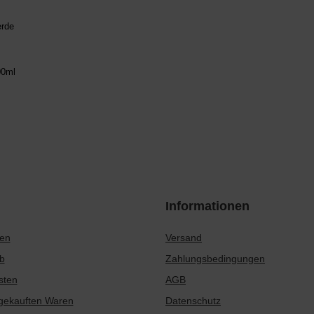
erde
00ml
Informationen
ren
Versand
b
Zahlungsbedingungen
sten
AGB
 gekauften Waren
Datenschutz