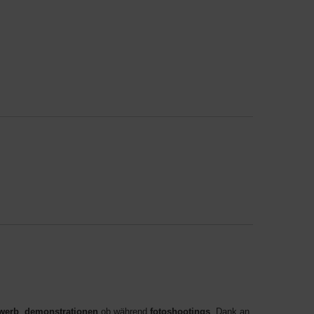
werb
,
demonstrationen
ob während
fotoshootings
. Dank an