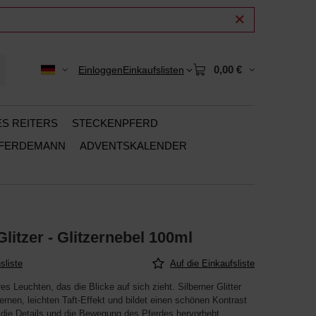
0,00 €
Einloggen
Einkaufslisten
ES REITERS
STECKENPFERD
PFERDEMANN
ADVENTSKALENDER
Glitzer - Glitzernebel 100ml
sliste
Auf die Einkaufsliste
es Leuchten, das die Blicke auf sich zieht. Silberner Glitter
ernen, leichten Taft-Effekt und bildet einen schönen Kontrast
 die Details und die Bewegung des Pferdes hervorhebt.