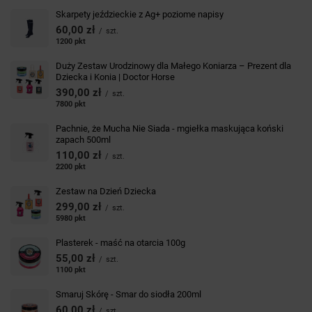
Skarpety jeździeckie z Ag+ poziome napisy
60,00 zł
/
szt.
1200
pkt
punktów
Duży Zestaw Urodzinowy dla Małego Koniarza – Prezent dla
Dziecka i Konia | Doctor Horse
390,00 zł
/
szt.
7800
pkt
punktów
Pachnie, że Mucha Nie Siada - mgiełka maskująca koński
zapach 500ml
110,00 zł
/
szt.
2200
pkt
punktów
Zestaw na Dzień Dziecka
299,00 zł
/
szt.
5980
pkt
punktów
Plasterek - maść na otarcia 100g
55,00 zł
/
szt.
1100
pkt
punktów
Smaruj Skórę - Smar do siodła 200ml
60,00 zł
/
szt.