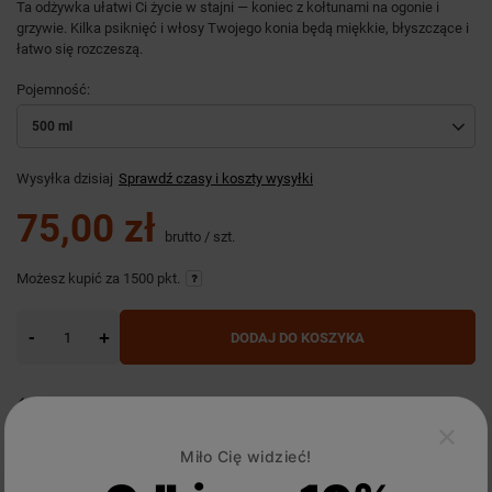
Ta odżywka ułatwi Ci życie w stajni — koniec z kołtunami na ogonie i
grzywie. Kilka psiknięć i włosy Twojego konia będą miękkie, błyszczące i
łatwo się rozczeszą.
Pojemność
500 ml
Wysyłka
dzisiaj
Sprawdź czasy i koszty wysyłki
75,00 zł
brutto
/
szt.
Możesz kupić za
1500 pkt.
-
+
DODAJ DO KOSZYKA
14
dni na łatwy zwrot
Sprawdź, w którym sklepie obejrzysz i kupisz od ręki
Miło Cię widzieć!
Bezpieczne zakupy