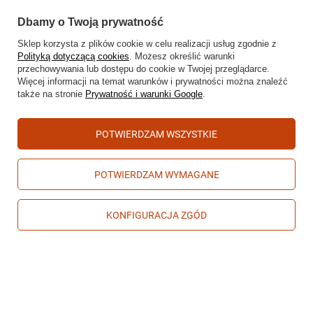
Kontakt
Dbamy o Twoją prywatność
Sklep korzysta z plików cookie w celu realizacji usług zgodnie z
Polityką dotyczącą cookies
. Możesz określić warunki
Konto
przechowywania lub dostępu do cookie w Twojej przeglądarce.
Więcej informacji na temat warunków i prywatności można znaleźć
także na stronie
Prywatność i warunki Google
.
Regulaminy
POTWIERDZAM WSZYSTKIE
POTWIERDZAM WYMAGANE
661080896
kontakt@doctorhorse.pl
Doctor Horse
,
Jana Sobieskiego 47
,
58-500
Jelenia Góra
KONFIGURACJA ZGÓD
W sklepie prezentujemy ceny brutto (z VAT).
Stawki VAT dla konsumentów z kraju:
Polska
.