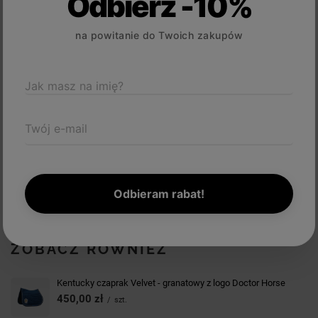
Odbierz -10%
na powitanie do Twoich zakupów
SZCZEGÓŁOWE INFORMACJE
Z NASZEGO BLOGA
Jak masz na imię?
STREFA REKOMENDACJI
Twój e-mail
ZADAJ PYTANIE
Odbieram rabat!
OPINIE
ZOBACZ RÓWNIEŻ
Kentucky czaprak Velvet - granatowy z logo Doctor Horse
450,00 zł
/
szt.