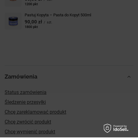
1200
pkt
punktów
Pastuj Kopyta – Pasta do Kopyt 500ml
90,00 zł
/
szt.
1800
pkt
punktów
Zamówienia
Status zamówienia
Śledzenie przesyłki
Chcę zareklamować produkt
Chcę zwrócić produkt
Chcę wymienić produkt