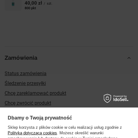
40,00 zł
/
szt.
800
pkt
punktów
Zamówienia
Status zamówienia
Śledzenie przesyłki
Chcę zareklamować produkt
Chcę zwrócić produkt
Chcę wymienić produkt
Dbamy o Twoją prywatność
Kontakt
Sklep korzysta z plików cookie w celu realizacji usług zgodnie z
Polityką dotyczącą cookies
. Możesz określić warunki