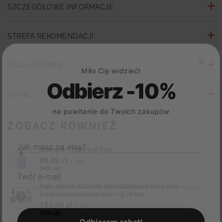
SZCZEGÓŁOWE INFORMACJE
STREFA REKOMENDACJI
ZADAJ PYTANIE
Miło Cię widzieć!
Odbierz -10%
OPINIE
na powitanie do Twoich zakupów
ZOBACZ RÓWNIEŻ
Jak masz na imię?
Szampon Czysty Koń Siwy
80,00 zł
/
szt.
1600
pkt
punktów
Twój e-mail
Mały zestaw na Grudę (dermatofiloza koni) u Koni –
kompleksowa pielęgnacja nóg i kopyt
125,00 zł
/
szt.
2500
pkt
punktów