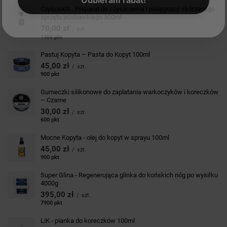
Odbieram rabat!
Czyścioch - Preparat do czyszczenia i pielęgnacji skórzanego
sprzętu jeździeckiego 500ml
70,00 zł
/
szt.
1400
pkt
punktów
Pastuj Kopyta – Pasta do Kopyt 100ml
45,00 zł
/
szt.
900
pkt
punktów
Gumeczki silikonowe do zaplatania warkoczyków i koreczków
– Czarne
30,00 zł
/
szt.
600
pkt
punktów
Mocne Kopyta - olej do kopyt w sprayu 100ml
45,00 zł
/
szt.
900
pkt
punktów
Super Glina - Regenerująca glinka do końskich nóg po wysiłku
4000g
395,00 zł
/
szt.
7900
pkt
punktów
LiK - pianka do koreczków 100ml