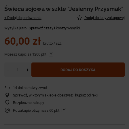
Świeca sojowa w szkle "Jesienny Przysmak"
+ Dodaj do porównania
Dodaj do listy zakupowej
Wysyłka
jutro
Sprawdź czasy i koszty wysyłki
60,00 zł
brutto
/
szt.
Możesz kupić za
1200 pkt.
-
+
DODAJ DO KOSZYKA
14
dni na łatwy zwrot
Sprawdź, w którym sklepie obejrzysz i kupisz od ręki
Bezpieczne zakupy
Po zakupie otrzymasz
60 pkt.