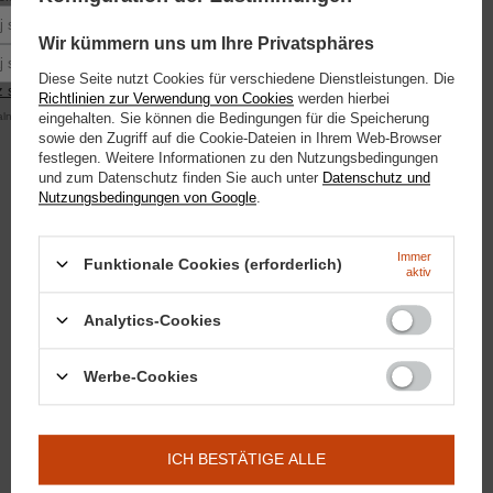
Podaj swoje imię
Wir kümmern uns um Ihre Privatsphäres
Podaj swój adres e-mail
Doctor Horse
25,58 €
/
stk.
Diese Seite nutzt Cookies für verschiedene Dienstleistungen. Die
ParaSun - Sonnenschutzmittel für
2200
PKT
Pu
 się
Richtlinien zur Verwendung von Cookies
werden hierbei
Pferde 450g
alna kwota zamówienia to 250 zł
eingehalten. Sie können die Bedingungen für die Speicherung
sowie den Zugriff auf die Cookie-Dateien in Ihrem Web-Browser
festlegen. Weitere Informationen zu den Nutzungsbedingungen
und zum Datenschutz finden Sie auch unter
Datenschutz und
+ Auf die vergleichsliste
Nutzungsbedingungen von Google
.
Immer
Funktionale Cookies (erforderlich)
aktiv
Analytics-Cookies
Doctor Horse
18,60 €
/
stk.
Schnarch&GO - Schnarch-Salbe
1600
PKT
Pu
Werbe-Cookies
450g
ICH BESTÄTIGE ALLE
EMPFOHLEN