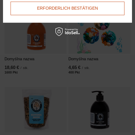
ERFORDERLICH BESTÄTIGEN
Domyślna nazwa
Domyślna nazwa
18,60 €
4,65 €
/
stk.
/
stk.
1600
Pkt
Punkte
400
Pkt
Punkte