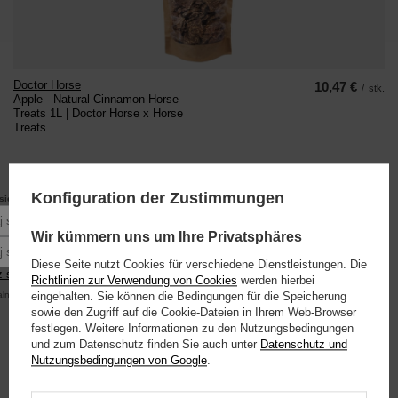
Doctor Horse
10,47 €
/
stk.
Apple - Natural Cinnamon Horse
Treats 1L | Doctor Horse x Horse
Treats
+ Auf die vergleichsliste
Konfiguration der Zustimmungen
10% rabatu
się do newslettera, aby otrzymać
na pierwsze zakupy.
Podaj swoje imię
Wir kümmern uns um Ihre Privatsphäres
Podaj swój adres e-mail
Diese Seite nutzt Cookies für verschiedene Dienstleistungen. Die
 się
Richtlinien zur Verwendung von Cookies
werden hierbei
alna kwota zamówienia to 250 zł
eingehalten. Sie können die Bedingungen für die Speicherung
sowie den Zugriff auf die Cookie-Dateien in Ihrem Web-Browser
Doctor Horse
10,47 €
festlegen. Weitere Informationen zu den Nutzungsbedingungen
/
stk.
Karotten - Natural Horse Treats 1L |
und zum Datenschutz finden Sie auch unter
Datenschutz und
Doctor Horse x Horse Treats
Nutzungsbedingungen von Google
.